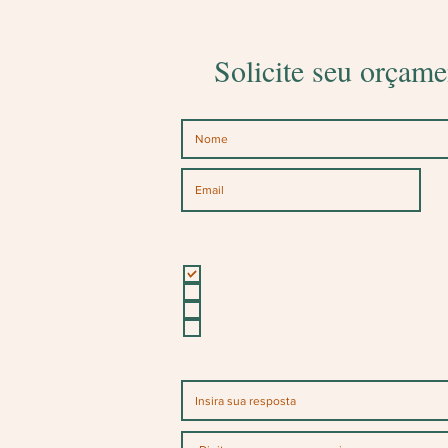
Solicite seu orçame
l!
os canais abaixo
Para qual ocasião você deseja personalizados?
Casamento
15 anos
Corporativo
Outro
Para quando será sua encomenda ou data da f