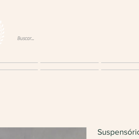
obre a P&W
Produtos
Blog
Suspensório