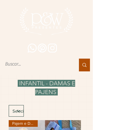
INFANTIL - DAMAS E
PAJENS
Pajem e Dama