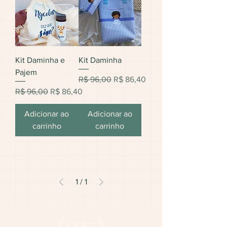
Kit Daminha e
Kit Daminha
Pajem
Preço normal
Preço promocional
R$ 96,00
R$ 86,40
Preço normal
Preço promocional
R$ 96,00
R$ 86,40
Adicionar ao
Adicionar ao
carrinho
carrinho
1
/
1