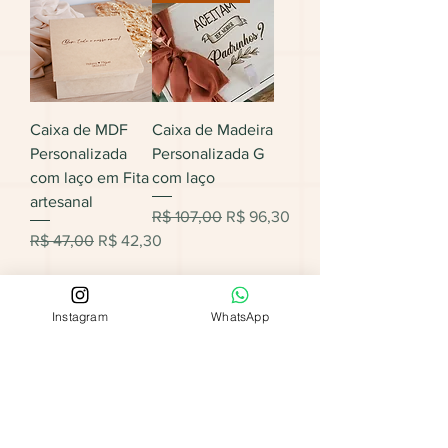
Caixa de MDF
Caixa de Madeira
Personalizada
Personalizada G
com laço em Fita
com laço
artesanal
Preço normal
Preço promocional
R$ 107,00
R$ 96,30
Preço normal
Preço promocional
R$ 47,00
R$ 42,30
Instagram
WhatsApp
1
/
2
Conheça todas nossos Kits Bolsa +
Necessaire Personalizados P&W