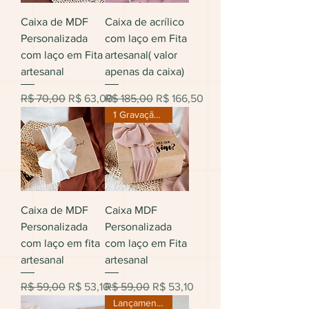
Caixa de MDF
Caixa de acrílico
Personalizada
com laço em Fita
com laço em Fita
artesanal( valor
artesanal
apenas da caixa)
Preço normal
Preço promocional
Preço normal
Preço promocional
R$ 70,00
R$ 63,00
R$ 185,00
R$ 166,50
1 Gravação apenas
Caixa de MDF
Caixa MDF
Personalizada
Personalizada
com laço em fita
com laço em Fita
artesanal
artesanal
Preço normal
Preço promocional
Preço normal
Preço promocional
R$ 59,00
R$ 53,10
R$ 59,00
R$ 53,10
Lançamento!