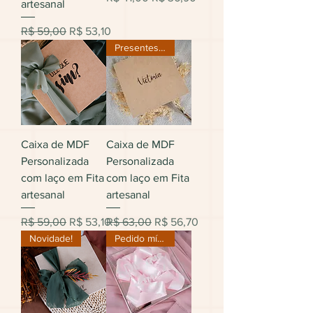
artesanal
Preço normal
Preço promocional
R$ 59,00
R$ 53,10
Presentes vendidos separadamen
Caixa de MDF
Caixa de MDF
Personalizada
Personalizada
com laço em Fita
com laço em Fita
artesanal
artesanal
Preço normal
Preço promocional
Preço normal
Preço promocional
R$ 59,00
R$ 53,10
R$ 63,00
R$ 56,70
Novidade!
Pedido mínimo 6 caixas