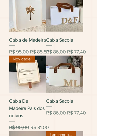
Caixa de Madeira
Caixa Sacola
Preço normal
Preço promocional
Preço normal
Preço promocional
R$ 95,00
R$ 85,50
R$ 86,00
R$ 77,40
Novidade!
Caixa De
Caixa Sacola
Madeira Pais dos
Preço normal
Preço promocional
R$ 86,00
R$ 77,40
noivos
Preço normal
Preço promocional
R$ 90,00
R$ 81,00
Lançamento!