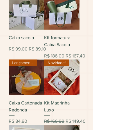
Caixa sacola
Kit formatura
Caixa Sacola
Preço normal
Preço promocional
R$ 99,00
R$ 89,10
Preço normal
Preço promocional
R$ 186,00
R$ 167,40
Lançamento
Novidade!
Caixa Cartonada
Kit Madrinha
Redonda
Luxo
Preço
Preço normal
Preço promocional
R$ 84,90
R$ 166,00
R$ 149,40