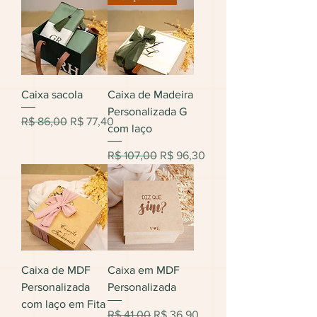
Caixa sacola
Caixa de Madeira
Personalizada G
Preço normal
Preço promocional
R$ 86,00
R$ 77,40
com laço
Preço normal
Preço promocional
R$ 107,00
R$ 96,30
Caixa de MDF
Caixa em MDF
Personalizada
Personalizada
com laço em Fita
Preço normal
Preço promocional
R$ 41,00
R$ 36,90