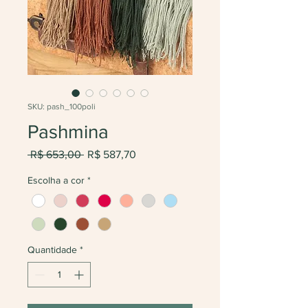
SKU: pash_100poli
Pashmina
Preço
Preço
 R$ 653,00 
R$ 587,70
normal
promocional
Escolha a cor
*
Quantidade
*