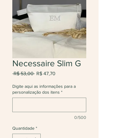
Necessaire Slim G
Preço
Preço
 R$ 53,00 
R$ 47,70
normal
promocional
Digite aqui as informações para a
personalização dos itens
*
0/500
Quantidade
*