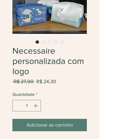
Necessaire
personalizada com
logo
Preço
Preço
 R$ 27,00 
R$ 24,30
normal
promocional
Quantidade
*
Adicionar ao carrinho