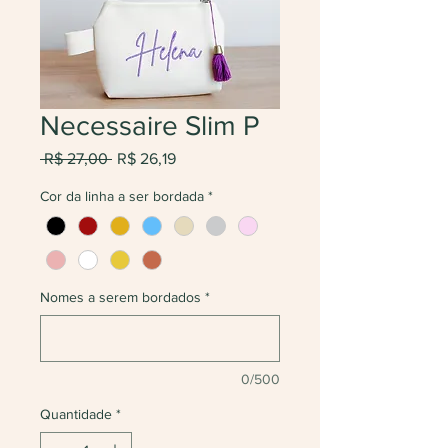
Necessaire Slim P
Preço
Preço
 R$ 27,00 
R$ 26,19
normal
promocional
Cor da linha a ser bordada
*
Nomes a serem bordados
*
0/500
Quantidade
*