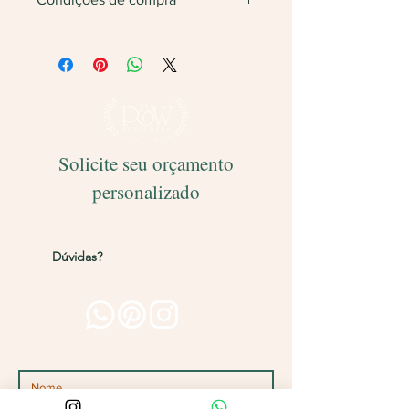
Não vendemos apenas uma unidade.
Será feita
devolução
do valor caso
finalize com somente 1 unidade do
produto.
Solicite seu orçamento
personalizado
Entregamos para todo o Brasil!
Dúvidas?
Entre em contato pelos
canais abaixo