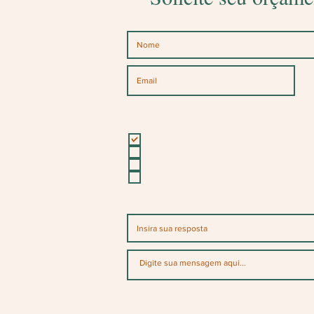
l!
os canais abaixo
Para qual ocasião você deseja personalizados?
Casamento
15 anos
Corporativo
Outro
Para quando será sua encomenda ou data da f