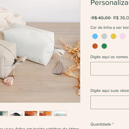
Personaliz
Preço
 R$ 40,00 
R$ 36,
normal
Cor da linha a ser bo
Digite aqui os nomes
Digite aqui suas obse
Quantidade
*
s vivas, feitas em tecido sintético de ótimo