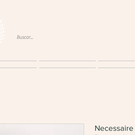
obre a P&W
Produtos
Blog
Necessaire