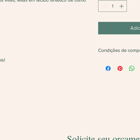
Adic
Condições de comp
is!
Não vendemos apena
Será feita
devolução
d
1 unidade do produto
Solicite seu orçame