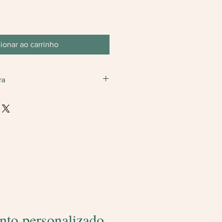
ionar ao carrinho
ra
s uma unidade.
o valor caso finalize com somente
.
nto personalizado