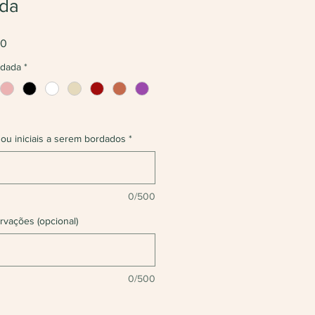
ada
Preço
00
promocional
rdada
*
 ou iniciais a serem bordados
*
0/500
rvações (opcional)
0/500