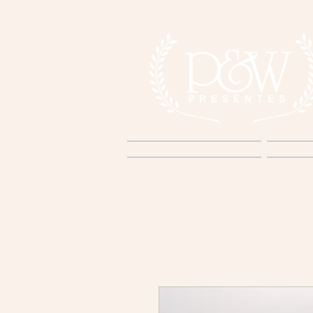
Home
S