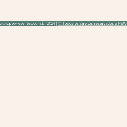
www.pewresentes.com.br 2024 |
© Todos os direitos reservados a P&