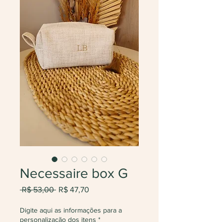
Necessaire box G
Preço
Preço
 R$ 53,00 
R$ 47,70
normal
promocional
Digite aqui as informações para a
personalização dos itens
*