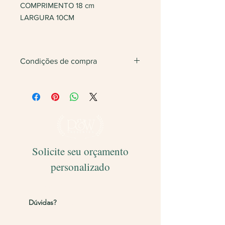
COMPRIMENTO 18 cm
LARGURA 10CM
Condições de compra
Não vendemos apenas uma unidade.
Será feita
devolução
do valor caso
finalize com somente 1 unidade do
produto.
Solicite seu orçamento
personalizado
Entregamos para todo o Brasil!
Dúvidas?
Entre em contato pelos
canais abaixo