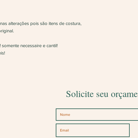
s alterações pois são itens de costura,
iginal.
! somente necessaire e cantil!
is!
Solicite seu orçame
l!
os canais abaixo