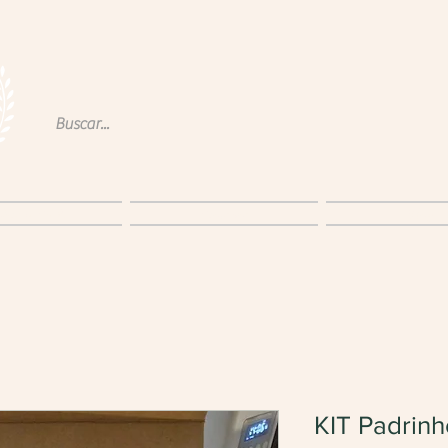
obre a P&W
Produtos
Blog
KIT Padrinh