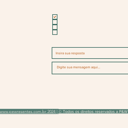
Para qual ocasião você deseja personalizados?
Casamento
15 anos
Corporativo
Outro
Para quando será sua encomenda ou data da f
www.pewresentes.com.br 2024 |
© Todos os direitos reservados a P&