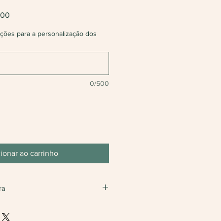
Preço
,00
promocional
ações para a personalização dos
0/500
ionar ao carrinho
ra
s uma unidade.
o valor caso finalize com somente