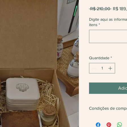
Preço
 R$ 210,00 
R$ 189
normal
Digite aqui as inform
itens
*
Quantidade
*
Adic
Condições de comp
Não vendemos apena
Será feita
devolução
d