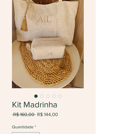
Kit Madrinha
Preço
Preço
 R$ 160,00 
R$ 144,00
normal
promocional
Quantidade
*