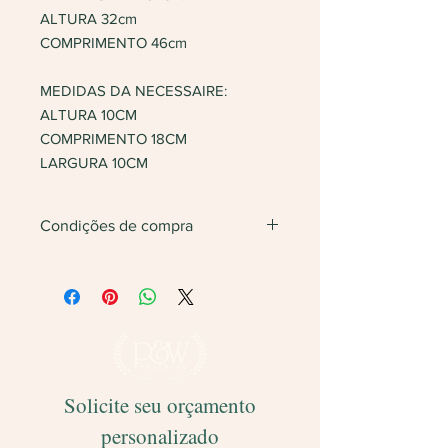
ALTURA 32cm
COMPRIMENTO 46cm
MEDIDAS DA NECESSAIRE:
ALTURA 10CM
COMPRIMENTO 18CM
LARGURA 10CM
Condições de compra
Não vendemos apenas uma unidade.
Será feita
devolução
do valor caso
finalize com somente 1 unidade do
produto.
Solicite seu orçamento
personalizado