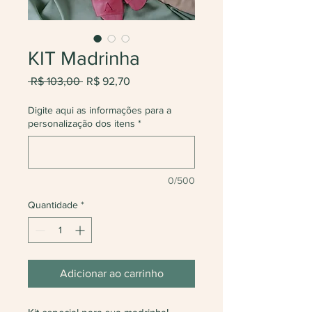
KIT Madrinha
Preço
Preço
 R$ 103,00 
R$ 92,70
normal
promocional
Digite aqui as informações para a
personalização dos itens
*
0/500
Quantidade
*
Adicionar ao carrinho