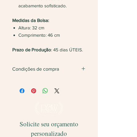
acabamento sofisticado.
Medidas da Bolsa:
Altura: 32 cm
Comprimento: 46 cm
Prazo de Produção
: 45 dias ÚTEIS.
Condições de compra
Não vendemos apenas uma unidade.
Será feita
devolução
do valor caso
finalize com somente 1 unidade do
produto.
Solicite seu orçamento
personalizado