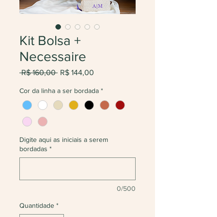
Kit Bolsa +
Necessaire
Preço
Preço
 R$ 160,00 
R$ 144,00
normal
promocional
Cor da linha a ser bordada
*
Digite aqui as iniciais a serem
bordadas
*
0/500
Quantidade
*