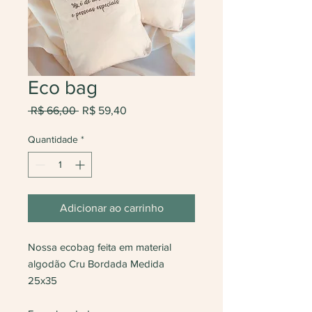
Eco bag
Preço
Preço
 R$ 66,00 
R$ 59,40
normal
promocional
Quantidade
*
Adicionar ao carrinho
Nossa ecobag feita em material
algodão Cru Bordada Medida
25x35