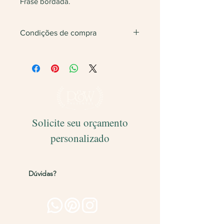
Frase bordada.
Condições de compra
Não vendemos apenas uma unidade.
Será feita
devolução
do valor caso
finalize com somente 1 unidade do
produto.
Solicite seu orçamento
personalizado
Entregamos para todo o Brasil!
Dúvidas?
Entre em contato pelos
canais abaixo