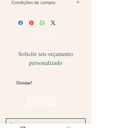
Condições de compra
Não vendemos apenas uma unidade.
Será feita
devolução
do valor caso
finalize com somente 1 unidade do
produto.
Solicite seu orçamento
personalizado
Entregamos para todo o Brasil!
Dúvidas?
Entre em contato pelos
canais abaixo