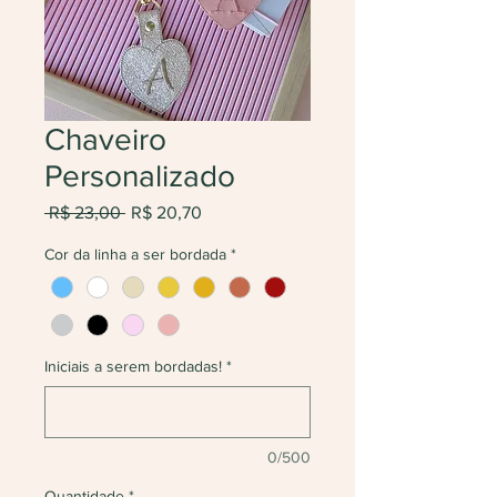
Chaveiro
Personalizado
Preço
Preço
 R$ 23,00 
R$ 20,70
normal
promocional
Cor da linha a ser bordada
*
Iniciais a serem bordadas!
*
0/500
Quantidade
*