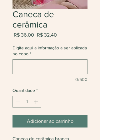
Caneca de
cerâmica
Preço
Preço
 R$ 36,00 
R$ 32,40
normal
promocional
Digite aqui a informação a ser aplicada
no copo
*
0/500
Quantidade
*
Adicionar ao carrinho
Caneca de cerâmica branca