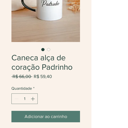
Caneca alça de
coração Padrinho
Preço
Preço
 R$ 66,00 
R$ 59,40
normal
promocional
Quantidade
*
Adicionar ao carrinho