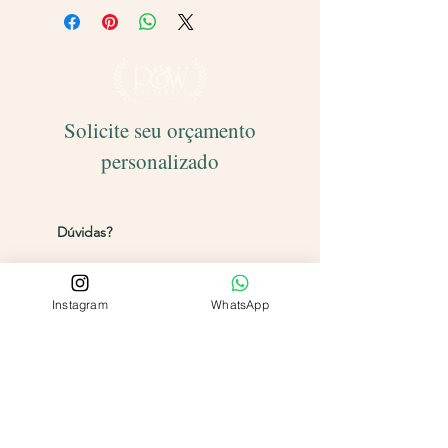
Será feita
devolução
do valor caso
finalize com somente 1 unidade do
produto.
Solicite seu orçamento
personalizado
Entregamos para todo o Brasil!
Dúvidas?
Entre em contato pelos
canais abaixo
Instagram
WhatsApp