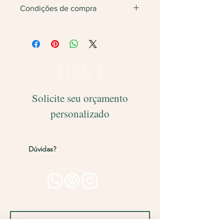
Condições de compra
Não vendemos apenas uma unidade.
Será feita
devolução
do valor caso
finalize com somente 1 unidade do
produto.
Solicite seu orçamento
personalizado
Entregamos para todo o Brasil!
Dúvidas?
Entre em contato pelos
canais abaixo