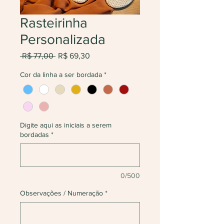
Rasteirinha
Personalizada
Preço
Preço
 R$ 77,00 
R$ 69,30
normal
promocional
Cor da linha a ser bordada
*
Digite aqui as iniciais a serem
bordadas
*
0/500
Observações / Numeração
*