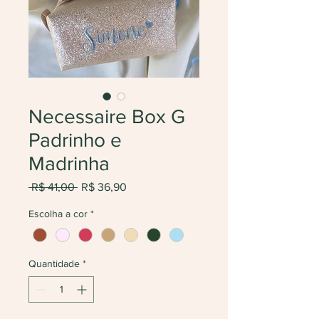
Necessaire Box G
Padrinho e
Madrinha
Preço
Preço
 R$ 41,00 
R$ 36,90
normal
promocional
Escolha a cor
*
Quantidade
*