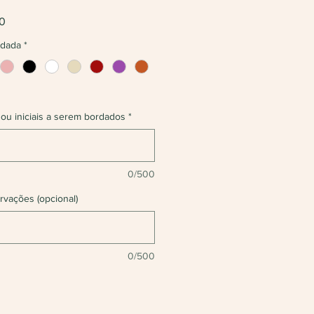
Preço
0
promocional
rdada
*
 ou iniciais a serem bordados
*
0/500
rvações (opcional)
0/500