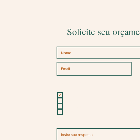
Solicite seu orçame
l!
os canais abaixo
Para qual ocasião você deseja personalizados?
Casamento
15 anos
Corporativo
Outro
Para quando será sua encomenda ou data da f