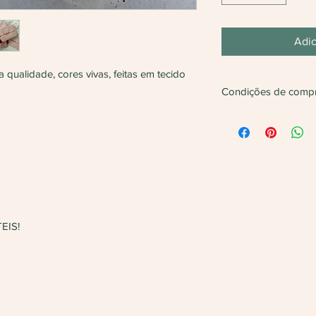
Adic
a qualidade, cores vivas, feitas em tecido
Condições de comp
Não vendemos apena
Será feita
devolução
d
1 unidade do produto
EIS!