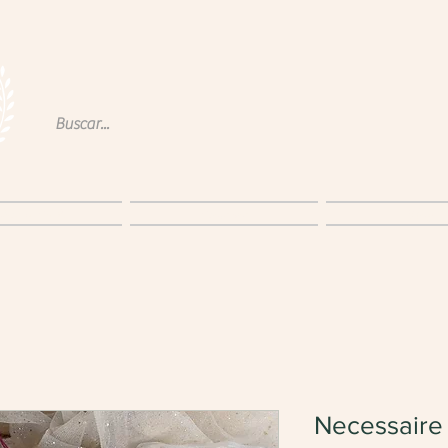
obre a P&W
Produtos
Blog
Necessaire 