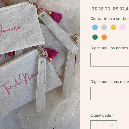
Preço
 R$ 36,00 
R$ 32,4
normal
Cor da linha a ser bo
Digite aqui os nomes
Digite aqui suas obse
Quantidade
*