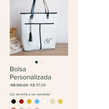
Bolsa
Personalizada
Preço
Preço
 R$ 130,00 
R$ 117,00
normal
promocional
Cor da linha a ser bordada
*