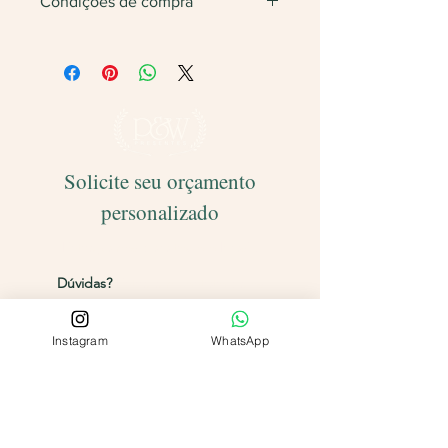
Condições de compra
Não vendemos apenas uma unidade.
Será feita
devolução
do valor caso
finalize com somente 1 unidade do
produto.
Solicite seu orçamento
personalizado
Entregamos para todo o Brasil!
Dúvidas?
Entre em contato pelos
canais abaixo
Instagram
WhatsApp