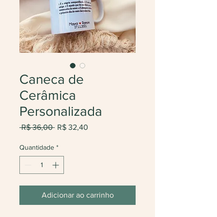
Caneca de
Cerâmica
Personalizada
Preço
Preço
 R$ 36,00 
R$ 32,40
normal
promocional
Quantidade
*
Adicionar ao carrinho