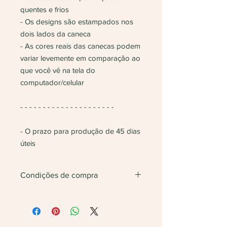
quentes e frios
- Os designs são estampados nos
dois lados da caneca
- As cores reais das canecas podem
variar levemente em comparação ao
que você vê na tela do
computador/celular
- - - - - - - - - - - - - - - - - - - - -
- O prazo para produção de 45 dias
úteis
Condições de compra
Não vendemos apenas uma unidade.
Será feita
devolução
do valor caso
finalize com somente 1 unidade do
produto.