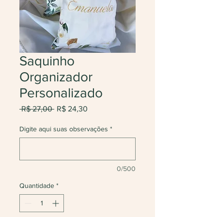
Saquinho
Organizador
Personalizado
Preço
Preço
 R$ 27,00 
R$ 24,30
normal
promocional
Digite aqui suas observações
*
0/500
Quantidade
*