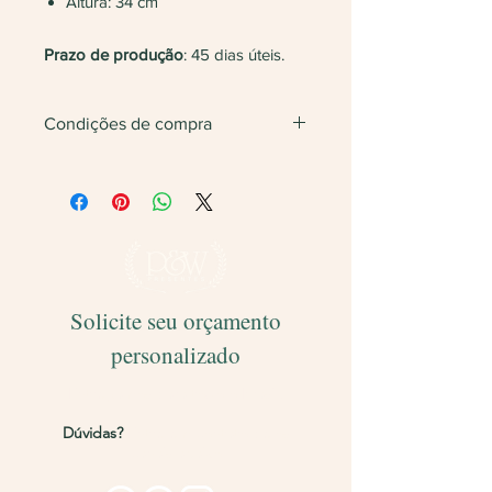
Altura: 34 cm
Prazo de produção
: 45 dias úteis.
Condições de compra
Não vendemos apenas uma unidade.
Será feita
devolução
do valor caso
finalize com somente 1 unidade do
produto.
Solicite seu orçamento
personalizado
Entregamos para todo o Brasil!
Dúvidas?
Entre em contato pelos
canais abaixo